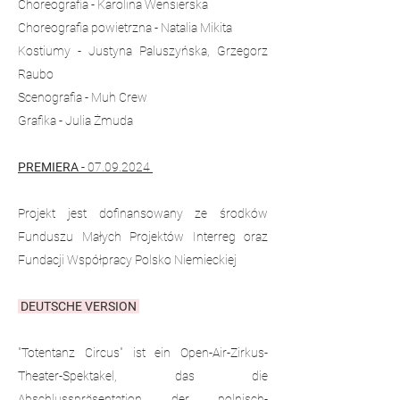
Choreografia - Karolina Wensierska
Choreografia powietrzna - Natalia Mikita
Kostiumy - Justyna Paluszyńska, Grzegorz
Raubo
Scenografia - Muh Crew
Grafika - Julia Żmuda
PREMIERA -
07.09.2024
Projekt jest dofinansowany ze środków
Funduszu Małych Projektów Interreg oraz
Fundacji Współpracy Polsko Niemieckiej
DEUTSCHE VERSION
"Totentanz Circus" ist ein Open-Air-Zirkus-
Theater-Spektakel, das die
Abschlusspräsentation der polnisch-