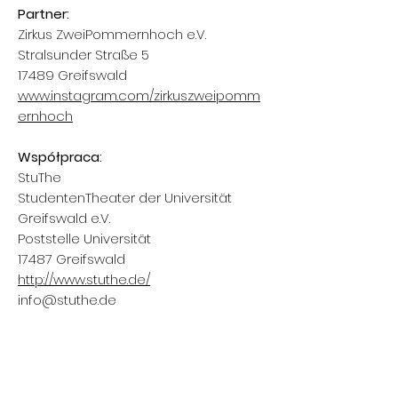
Partner:
Zirkus ZweiPommernhoch e.V.
Stralsunder Straße 5
17489 Greifswald
www.instagram.com/zirkuszweipomm
ernhoch
Współpraca:
StuThe
StudentenTheater der Universität
Greifswald e.V.
Poststelle Universität
17487 Greifswald
http://www.stuthe.de/
info@stuthe.de