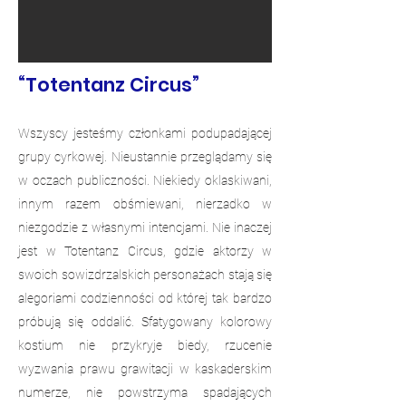
​“Totentanz Circus”
Wszyscy jesteśmy członkami podupadającej
grupy cyrkowej. Nieustannie przeglądamy się
w oczach publiczności. Niekiedy oklaskiwani,
innym razem obśmiewani, nierzadko w
niezgodzie z własnymi intencjami. Nie inaczej
jest w Totentanz Circus, gdzie aktorzy w
swoich sowizdrzalskich personażach stają się
alegoriami codzienności od której tak bardzo
próbują się oddalić. Sfatygowany kolorowy
kostium nie przykryje biedy, rzucenie
wyzwania prawu grawitacji w kaskaderskim
numerze, nie powstrzyma spadających