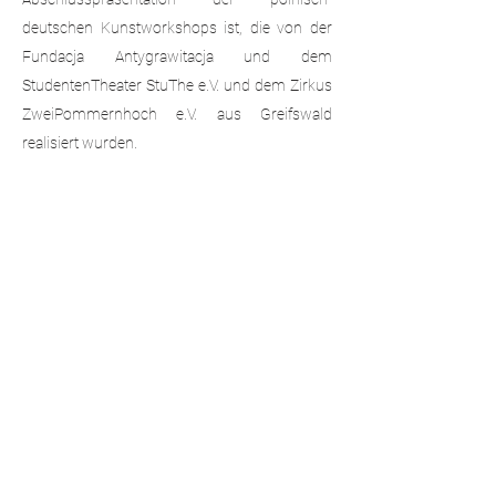
deutschen Kunstworkshops ist, die von der
Fundacja Antygrawitacja und dem
StudentenTheater StuThe e.V. und dem Zirkus
ZweiPommernhoch e.V. aus Greifswald
realisiert wurden.
"Totentanz Circus"
Wir sind alle Mitglieder einer untergehenden
Zirkusgruppe. Ständig blicken wir in die Augen
des Publikums. Mal beklatscht, mal belächelt,
oft im Widerspruch zu unseren eigenen
Absichten. Nicht anders ist es im Zirkus
Totentanz, wo die Schauspieler in ihren
sarkastischen Persönlichkeiten zu Allegorien
der alltäglichen Realität werden, von der sie
sich so sehr zu distanzieren versuchen. Ein