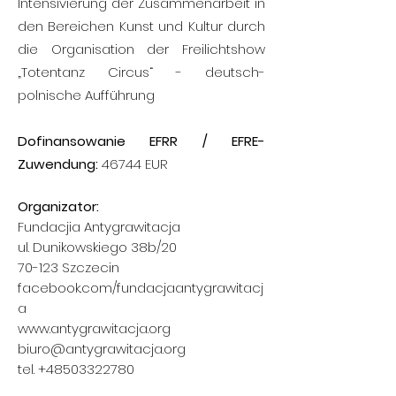
Intensivierung der Zusammenarbeit in
den Bereichen Kunst und Kultur durch
die Organisation der Freilichtshow
„Totentanz Circus“ - deutsch-
polnische Aufführung
Dofinansowanie EFRR / EFRE-
Zuwendung:
46744 EUR
Organizator:
Fundacjia Antygrawitacja
ul. Dunikowskiego 38b/20
70-123 Szczecin
facebook.com/fundacjaantygrawitacj
a
www.antygrawitacja.org
biuro@antygrawitacja.org
tel.
+48503322780