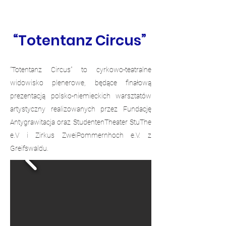
“Totentanz Circus”
“Totentanz Circus” to cyrkowo-teatralne
widowisko plenerowe, będące finałową
prezentacją polsko-niemieckich warsztatów
artystyczny realizowanych przez Fundację
Antygrawitacja oraz StudentenTheater StuThe
e.V i Zirkus ZweiPommernhoch e.V. z
Greifswaldu.