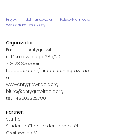
Projekt dofinansowała Polsko-Niemiecka
Współpraca Młodzieży
Organizator:
Fundacjia Antygrawitacja
ul. Dunikowskiego 38b/20
70-123 Szczecin
facebook.com/fundacjaantygrawitacj
a
www.antygrawitacja.org
biuro@antygrawitacja.org
tel.
+48503322780
Partner:
StuThe
StudentenTheater der Universität
Greifswald e.V.