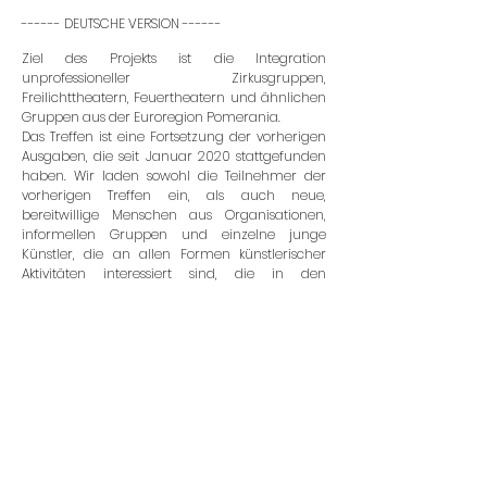
------ DEUTSCHE VERSION ------
Ziel des Projekts ist die Integration
unprofessioneller Zirkusgruppen,
Freilichttheatern, Feuertheatern und ähnlichen
Gruppen aus der Euroregion Pomerania.
Das Treffen ist eine Fortsetzung der vorherigen
Ausgaben, die seit Januar 2020 stattgefunden
haben. Wir laden sowohl die Teilnehmer der
vorherigen Treffen ein, als auch neue,
bereitwillige Menschen aus Organisationen,
informellen Gruppen und einzelne junge
Künstler, die an allen Formen künstlerischer
Aktivitäten interessiert sind, die in den
sogenannten neuen Zirkus interessiert sind,
darunter: Zirkus, Theater, Tanz, Akrobatik,
Feuertheater. Wir zählen auf die Teilnahme von
Personen aus der Region, die mit Künstlerkreisen
verbunden sind, die in den Bereichen des
neuen Zirkus aktiv sind und über die oben
genannten Grundkenntnisse verfügen. Die
Workshops werden eine interaktive Formel
haben. Die von Fachleuten geführten
Lehrveranstaltungsblöcke werden die