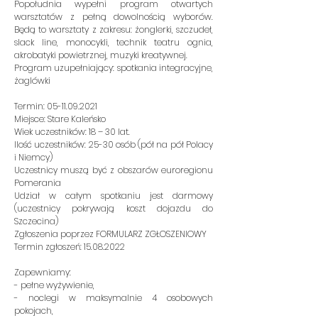
Popołudnia wypełni program otwartych
warsztatów z pełną dowolnością wyborów.
Będą to warsztaty z zakresu: żonglerki, szczudeł,
slack line, monocykli, technik teatru ognia,
akrobatyki powietrznej, muzyki kreatywnej.
Program uzupełniający: spotkania integracyjne,
żaglówki
Termin:
05-11.09.2021
Miejsce: Stare Kaleńsko
Wiek uczestników: 18 – 30 lat.
Ilość uczestników: 25-30 osób (pół na pół Polacy
i Niemcy)
Uczestnicy muszą być z obszarów euroregionu
Pomerania
Udział w całym spotkaniu jest darmowy
(uczestnicy pokrywają koszt dojazdu do
Szczecina)
Zgłoszenia poprzez FORMULARZ ZGŁOSZENIOWY
Termin zgłoszeń: 15.08.2022
Zapewniamy:
- pełne wyżywienie,
- noclegi w maksymalnie 4 osobowych
pokojach,